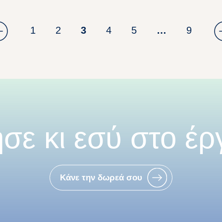
1
2
3
4
5
…
9
σε κι εσύ στο έρ
Κάνε την δωρεά σου