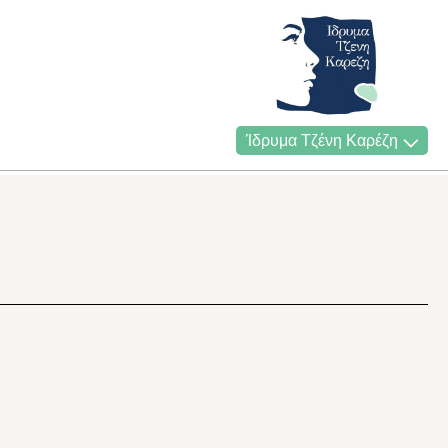
Ίδρυμα Τζένη Καρέζη