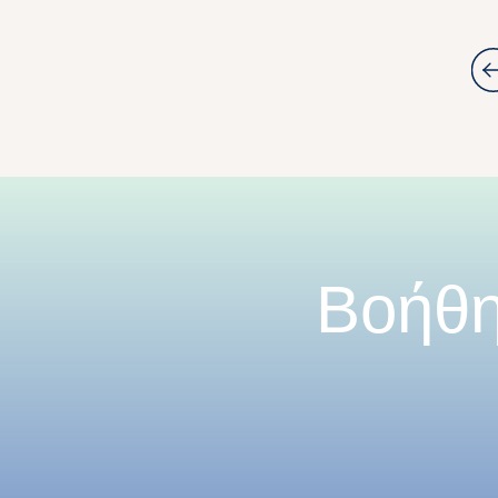
Βοήθη