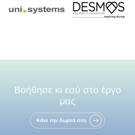
Βοήθησε κι εσύ στο έργο
μας
Κάνε την δωρεά σου